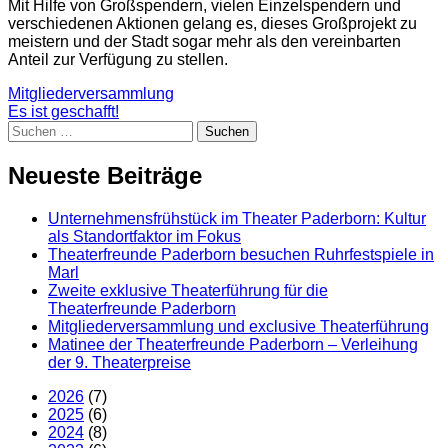
Mit Hilfe von Großspendern, vielen Einzelspendern und
verschiedenen Aktionen gelang es, dieses Großprojekt zu
meistern und der Stadt sogar mehr als den vereinbarten
Anteil zur Verfügung zu stellen.
Beitragsnavigation
Mitgliederversammlung
Es ist geschafft!
Suchen
nach:
Neueste Beiträge
Unternehmensfrühstück im Theater Paderborn: Kultur
als Standortfaktor im Fokus
Theaterfreunde Paderborn besuchen Ruhrfestspiele in
Marl
Zweite exklusive Theaterführung für die
Theaterfreunde Paderborn
Mitgliederversammlung und exclusive Theaterführung
Matinee der Theaterfreunde Paderborn – Verleihung
der 9. Theaterpreise
2026
(7)
2025
(6)
2024
(8)