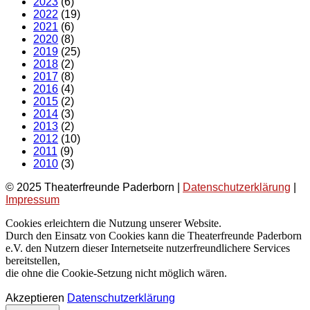
2023
(6)
2022
(19)
2021
(6)
2020
(8)
2019
(25)
2018
(2)
2017
(8)
2016
(4)
2015
(2)
2014
(3)
2013
(2)
2012
(10)
2011
(9)
2010
(3)
© 2025 Theaterfreunde Paderborn |
Datenschutzerklärung
|
Impressum
Cookies erleichtern die Nutzung unserer Website.
Durch den Einsatz von Cookies kann die Theaterfreunde Paderborn
e.V. den Nutzern dieser Internetseite nutzerfreundlichere Services
bereitstellen,
die ohne die Cookie-Setzung nicht möglich wären.
Akzeptieren
Datenschutzerklärung