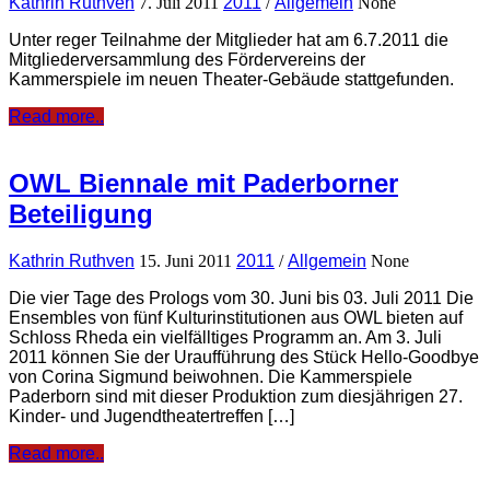
Kathrin Ruthven
7. Juli 2011
2011
/
Allgemein
None
Unter reger Teilnahme der Mitglieder hat am 6.7.2011 die
Mitgliederversammlung des Fördervereins der
Kammerspiele im neuen Theater-Gebäude stattgefunden.
Read more..
OWL Biennale mit Paderborner
Beteiligung
Kathrin Ruthven
15. Juni 2011
2011
/
Allgemein
None
Die vier Tage des Prologs vom 30. Juni bis 03. Juli 2011 Die
Ensembles von fünf Kulturinstitutionen aus OWL bieten auf
Schloss Rheda ein vielfälltiges Programm an. Am 3. Juli
2011 können Sie der Uraufführung des Stück Hello-Goodbye
von Corina Sigmund beiwohnen. Die Kammerspiele
Paderborn sind mit dieser Produktion zum diesjährigen 27.
Kinder- und Jugendtheatertreffen […]
Read more..