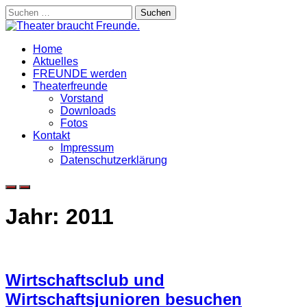
Skip
Suchen
to
nach:
content
Home
Aktuelles
FREUNDE werden
Theaterfreunde
Vorstand
Downloads
Fotos
Kontakt
Impressum
Datenschutzerklärung
Jahr:
2011
Wirtschaftsclub und
Wirtschaftsjunioren besuchen