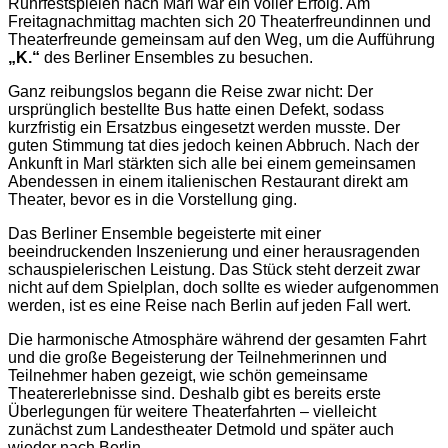
Ruhrfestspielen nach Marl war ein voller Erfolg. Am
Freitagnachmittag machten sich 20 Theaterfreundinnen und
Theaterfreunde gemeinsam auf den Weg, um die Aufführung
„K.“
des Berliner Ensembles zu besuchen.
Ganz reibungslos begann die Reise zwar nicht: Der
ursprünglich bestellte Bus hatte einen Defekt, sodass
kurzfristig ein Ersatzbus eingesetzt werden musste. Der
guten Stimmung tat dies jedoch keinen Abbruch. Nach der
Ankunft in Marl stärkten sich alle bei einem gemeinsamen
Abendessen in einem italienischen Restaurant direkt am
Theater, bevor es in die Vorstellung ging.
Das Berliner Ensemble begeisterte mit einer
beeindruckenden Inszenierung und einer herausragenden
schauspielerischen Leistung. Das Stück steht derzeit zwar
nicht auf dem Spielplan, doch sollte es wieder aufgenommen
werden, ist es eine Reise nach Berlin auf jeden Fall wert.
Die harmonische Atmosphäre während der gesamten Fahrt
und die große Begeisterung der Teilnehmerinnen und
Teilnehmer haben gezeigt, wie schön gemeinsame
Theatererlebnisse sind. Deshalb gibt es bereits erste
Überlegungen für weitere Theaterfahrten – vielleicht
zunächst zum Landestheater Detmold und später auch
wieder nach Berlin.