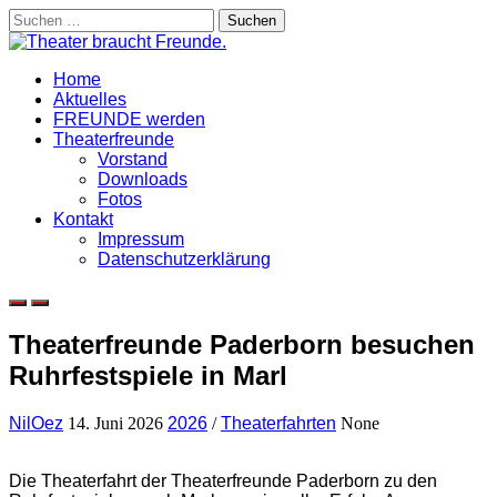
Skip
Suchen
to
nach:
content
Home
Aktuelles
FREUNDE werden
Theaterfreunde
Vorstand
Downloads
Fotos
Kontakt
Impressum
Datenschutzerklärung
Theaterfreunde Paderborn besuchen
Ruhrfestspiele in Marl
NilOez
14. Juni 2026
2026
/
Theaterfahrten
None
Die Theaterfahrt der Theaterfreunde Paderborn zu den