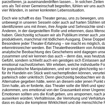
parzellieren, ja auseinanderdriften lassen… In solchen Zeiten
uns als Teil einer Gemeinschaft begreifen, fühlen wir uns auch
vier Wänden, in seiner konkreten Lebenssituation.
Doch wie schafft es das Theater genau, uns zu bewegen, uns s
unbewegt in unseren Sesseln oder auch auf harten Stühlen sitz
identifizieren uns mit ihnen, ihre Ängste und Sehnsüchte sind
Anderen, in der dargestellten Rolle und erkennen, dass Mensc
haben. Gleichzeitig schauen wir als Publikum immer auch „vo
produktivem, manchmal mit tödlichem Ausgang. Diese Doppelwa
Besondere jeder Theater-Erfahrung – sie macht es möglich, da
erkenntnisreicher werden. Bei Theatertheoretikern von Aristote
analytische Beobachtung des Geschehens wird dagegen unserem
zusammen und wir kennen das auch – denn das, was heutzutage 
Gefühl, sondern schließt auch ein geistiges sich Einlassen auf
emotional nachvollziehen. Wir erleben, welche individuelle 
für populistische Manipulationen, und wir sind gleichzeitig so
für ihr Handeln ein Stück weit nachempfinden können, verurtei
parteiisch oder unkritisch: Denn gleichzeitig beobachten wir 
Alternative gegeben hätte, wenn an diesem oder jenen Punkt der
Sinn hatte, als er forderte, das Theater solle die Welt und spe
zukommen, uns emotional von der Grausamkeit einer Ungerec
Emotionen sollten uns die Kraft geben, uns anspornen, nach je
auswirken würden; Verhältnisse, die Verrohung und Verhärtung
dass es dazu die komplexe Wirklichkeit und die menschliche 