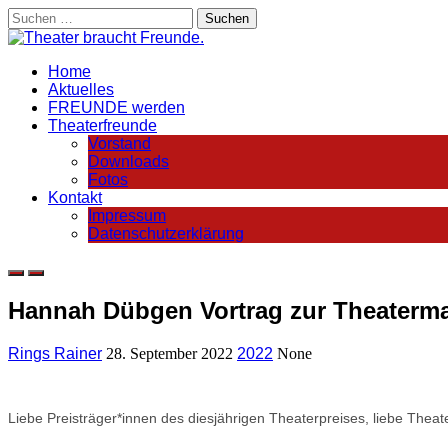
Skip
Suchen
to
nach:
content
Home
Aktuelles
FREUNDE werden
Theaterfreunde
Vorstand
Downloads
Fotos
Kontakt
Impressum
Datenschutzerklärung
Hannah Dübgen Vortrag zur Theaterma
Rings Rainer
28. September 2022
2022
None
Liebe Preisträger*innen des diesjährigen Theaterpreises, liebe The