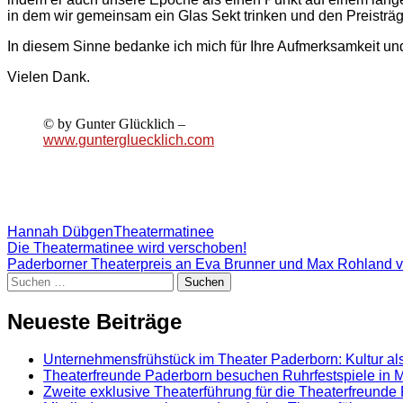
in dem wir gemeinsam ein Glas Sekt trinken und den Preisträg
In diesem Sinne bedanke ich mich für Ihre Aufmerksamkeit u
Vielen Dank.
© by Gunter Glücklich –
www.guntergluecklich.com
Hannah Dübgen
Theatermatinee
Beitragsnavigation
Die Theatermatinee wird verschoben!
Paderborner Theaterpreis an Eva Brunner und Max Rohland v
Suchen
nach:
Neueste Beiträge
Unternehmensfrühstück im Theater Paderborn: Kultur als
Theaterfreunde Paderborn besuchen Ruhrfestspiele in M
Zweite exklusive Theaterführung für die Theaterfreunde