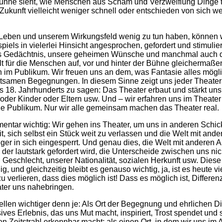
Bühne sieht, wie Menschen aus Scham und Verzweiflung Dinge tun
n Zukunft vielleicht weniger schnell oder entschieden von sich 
Leben und unserem Wirkungsfeld wenig zu tun haben, können w
els in vielerlei Hinsicht angesprochen, gefordert und stimulie
les Gedächtnis, unsere geheimen Wünsche und manchmal auch 
 für die Menschen auf, vor und hinter der Bühne gleichermaßen.
im Publikum. Wir freuen uns an dem, was Fantasie alles möglic
utsamen Begegnungen. In diesem Sinne zeigt uns jeder Theater
18. Jahrhunderts zu sagen: Das Theater erbaut und stärkt uns, 
 oder Kinder oder Eltern usw. Und – wir erfahren uns im Theater
hne Publikum. Nur wir alle gemeinsam machen das Theater real.
ementar wichtig: Wir gehen ins Theater, um uns in anderen Schi
t, sich selbst ein Stück weit zu verlassen und die Welt mit an
niger in sich eingesperrt. Und genau dies, die Welt mit andere
n der lautstark gefordert wird, die Unterscheide zwischen uns ni
eschlecht, unserer Nationalität, sozialen Herkunft usw. Diese 
und gleichzeitig bleibt es genauso wichtig, ja, ist es heute vie
verlieren, dass dies möglich ist! Dass es möglich ist, Differe
ater uns nahebringen.
ellen wichtiger denn je: Als Ort der Begegnung und ehrlichen Di
sives Erlebnis, das uns Mut macht, inspiriert, Trost spendet und 
 Zeitstrahl erkennbar macht; als einen Ort, in dem wir uns im 