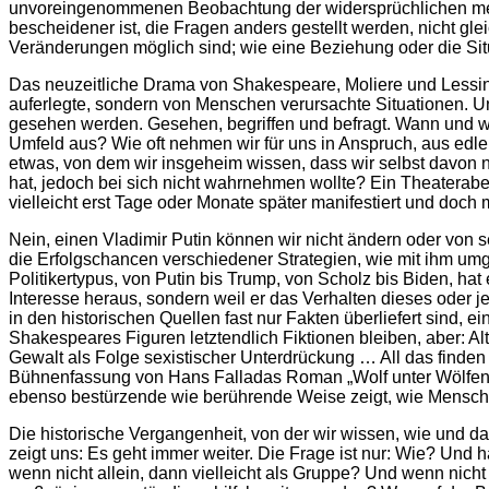
unvoreingenommenen Beobachtung der widersprüchlichen mensc
bescheidener ist, die Fragen anders gestellt werden, nicht g
Veränderungen möglich sind; wie eine Beziehung oder die Situ
Das neuzeitliche Drama von Shakespeare, Moliere und Lessing b
auferlegte, sondern von Menschen verursachte Situationen. 
gesehen werden. Gesehen, begriffen und befragt. Wann und wi
Umfeld aus? Wie oft nehmen wir für uns in Anspruch, aus edle
etwas, von dem wir insgeheim wissen, dass wir selbst davon 
hat, jedoch bei sich nicht wahrnehmen wollte? Ein Theaterab
vielleicht erst Tage oder Monate später manifestiert und doch 
Nein, einen Vladimir Putin können wir nicht ändern oder von s
die Erfolgschancen verschiedener Strategien, wie mit ihm um
Politikertypus, von Putin bis Trump, von Scholz bis Biden, ha
Interesse heraus, sondern weil er das Verhalten dieses oder j
in den historischen Quellen fast nur Fakten überliefert sind,
Shakespeares Figuren letztendlich Fiktionen bleiben, aber: A
Gewalt als Folge sexistischer Unterdrückung … All das finden
Bühnenfassung von Hans Falladas Roman „Wolf unter Wölfen“, 
ebenso bestürzende wie berührende Weise zeigt, wie Mensc
Die historische Vergangenheit, von der wir wissen, wie und d
zeigt uns: Es geht immer weiter. Die Frage ist nur: Wie? Und
wenn nicht allein, dann vielleicht als Gruppe? Und wenn nicht