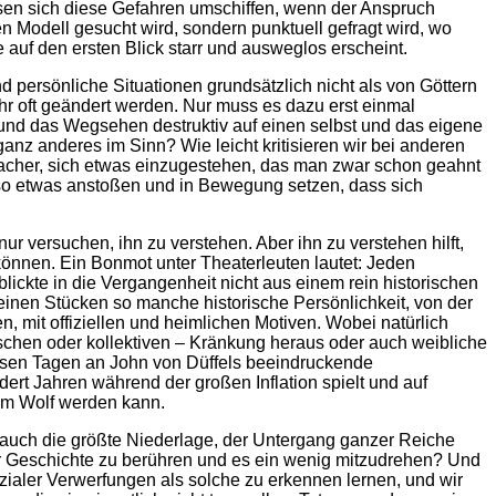
sen sich diese Gefahren umschiffen, wenn der Anspruch
n Modell gesucht wird, sondern punktuell gefragt wird, wo
auf den ersten Blick starr und ausweglos erscheint.
 persönliche Situationen grundsätzlich nicht als von Göttern
 oft geändert werden. Nur muss es dazu erst einmal
und das Wegsehen destruktiv auf einen selbst und das eigene
anz anderes im Sinn? Wie leicht kritisieren wir bei anderen
nfacher, sich etwas einzugestehen, das man zwar schon geahnt
d so etwas anstoßen und in Bewegung setzen, dass sich
r versuchen, ihn zu verstehen. Aber ihn zu verstehen hilft,
können. Ein Bonmot unter Theaterleuten lautet: Jeden
ickte in die Vergangenheit nicht aus einem rein historischen
seinen Stücken so manche historische Persönlichkeit, von der
, mit offiziellen und heimlichen Motiven. Wobei natürlich
ischen oder kollektiven – Kränkung heraus oder auch weibliche
diesen Tagen an John von Düffels beeindruckende
rt Jahren während der großen Inflation spielt und auf
um Wolf werden kann.
d auch die größte Niederlage, der Untergang ganzer Reiche
 der Geschichte zu berühren und es ein wenig mitzudrehen? Und
ozialer Verwerfungen als solche zu erkennen lernen, und wir