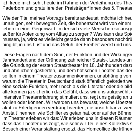
ich freue mich sehr, heute im Rahmen der Verleihung des Thea
Paderborn und gratuliere den Preisträger*innen des 5. Theater
Wie der Titel meines Vortrags bereits andeutet, möchte ich h
unruhigen, sehr bewegten Zeit, die beherrscht wird von eine
leben in einer Gegenwart, in der sich viele Menschen so ausge
außer für Ablenkung vom Alltag zu sorgen? Was kann das Spiel
müssen, ja, wirkt es vielleicht gerade dann besonders nachdrüc
hingibt, in uns Lust und das Gefühl der Freiheit weckt und un
Diese Fragen nach dem Sinn, der Funktion und der Wirkungswe
Jahrhundert und der Gründung zahlreicher Staats-, Landes-und
die Gründung der ersten Staatstheater im 18. Jahrhundert da
und ähnlichem gastierten, und dem höfischen Theater, das d
sollten in einem Theater zusammenkommen, unabhängig von ih
warum die Theater in Deutschland stark öffentlich gefördert 
eine soziale Funktion, mehr noch als die Literatur oder die b
alle kennen ja sicherlich das Gefühl, dass wir uns aufgewüh
intensive Theatererfahrung stimuliert uns, regt uns geistig a
wollen oder können. Wir werden uns bewusst, welche Überzeugu
akut zu Erledigenden verdrängt werden, die unsichtbar zu wer
Anstalt“ nennen, wie Schiller es getan hat, oder auf der Bühn
im Theater erleben wir das: Wir erleben uns in diesen Räumen
dass das Theater uns zeigt, wie sehr wir Teil eines Kollektivs
Besuch einer Veranstaltung ersetzt, das Homeoffice die frühe