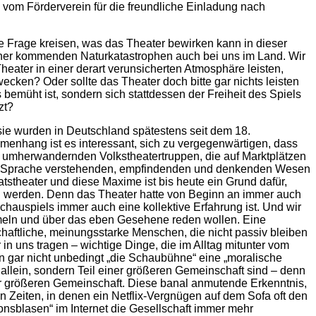
 vom Förderverein für die freundliche Einladung nach
ie Frage kreisen, was das Theater bewirken kann in dieser
näher kommenden Naturkatastrophen auch bei uns im Land. Wir
heater in einer derart verunsicherten Atmosphäre leisten,
cken? Oder sollte das Theater doch bitte gar nichts leisten
 bemüht ist, sondern sich stattdessen der Freiheit des Spiels
zt?
ie wurden in Deutschland spätestens seit dem 18.
menhang ist es interessant, sich zu vergegenwärtigen, dass
en umherwandernden Volkstheatertruppen, die auf Marktplätzen
sche Sprache verstehenden, empfindenden und denkenden Wesen
theater und diese Maxime ist bis heute ein Grund dafür,
ten werden. Denn das Theater hatte von Beginn an immer auch
Schauspiels immer auch eine kollektive Erfahrung ist. Und wir
mmeln und über das eben Gesehene reden wollen. Eine
chaftliche, meinungsstarke Menschen, die nicht passiv bleiben
 uns tragen – wichtige Dinge, die im Alltag mitunter vom
n gar nicht unbedingt „die Schaubühne“ eine „moralische
 allein, sondern Teil einer größeren Gemeinschaft sind – denn
ner größeren Gemeinschaft. Diese banal anmutende Erkenntnis,
en Zeiten, in denen ein Netflix-Vergnügen auf dem Sofa oft den
onsblasen“ im Internet die Gesellschaft immer mehr