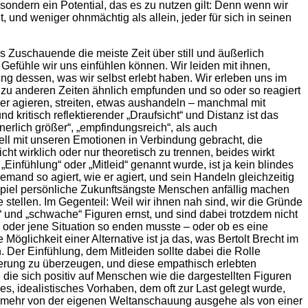
sondern ein Potential, das es zu nutzen gilt: Denn wenn wir
, und weniger ohnmächtig als allein, jeder für sich in seinen
s Zuschauende die meiste Zeit über still und äußerlich
Gefühle wir uns einfühlen können. Wir leiden mit ihnen,
ung dessen, was wir selbst erlebt haben. Wir erleben uns im
d zu anderen Zeiten ähnlich empfunden und so oder so reagiert
er agieren, streiten, etwas aushandeln – manchmal mit
itisch reflektierender „Draufsicht“ und Distanz ist das
erlich größer“, „empfindungsreich“, als auch
onell mit unseren Emotionen in Verbindung gebracht, die
wirklich oder nur theoretisch zu trennen, beides wirkt
nfühlung“ oder „Mitleid“ genannt wurde, ist ja kein blindes
emand so agiert, wie er agiert, und sein Handeln gleichzeitig
ispiel persönliche Zukunftsängste Menschen anfällig machen
 stellen. Im Gegenteil: Weil wir ihnen nah sind, wir die Gründe
“ und „schwache“ Figuren ernst, und sind dabei trotzdem nicht
e oder jene Situation so enden musste – oder ob es eine
öglichkeit einer Alternative ist ja das, was Bertolt Brecht im
n. Der Einfühlung, dem Mitleiden sollte dabei die Rolle
erung zu überzeugen, und diese empathisch erlebten
die sich positiv auf Menschen wie die dargestellten Figuren
s, idealistisches Vorhaben, dem oft zur Last gelegt wurde,
ei mehr von der eigenen Weltanschauung ausgehe als von einer