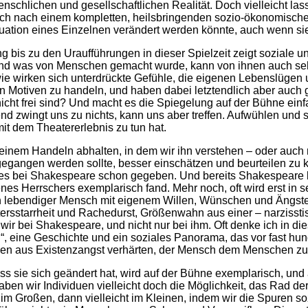
hlichen und gesellschaftlichen Realität. Doch vielleicht las
leich nach einem kompletten, heilsbringenden sozio-ökonomische
ation eines Einzelnen verändert werden könnte, auch wenn sie 
is zu den Uraufführungen in dieser Spielzeit zeigt soziale und
Und was von Menschen gemacht wurde, kann von ihnen auch sehr
e wirken sich unterdrückte Gefühle, die eigenen Lebenslügen 
n Motiven zu handeln, und haben dabei letztendlich aber auch g
nicht frei sind? Und macht es die Spiegelung auf der Bühne ei
end zwingt uns zu nichts, kann uns aber treffen. Aufwühlen un
mit dem Theatererlebnis zu tun hat.
einem Handeln abhalten, in dem wir ihn verstehen – oder auch nu
gegangen werden sollte, besser einschätzen und beurteilen zu 
t es bei Shakespeare schon gegeben. Und bereits Shakespeare bl
enes Herrschers exemplarisch fand. Mehr noch, oft wird erst in 
 ein lebendiger Mensch mit eigenem Willen, Wünschen und Ängsten
ltersstarrheit und Rachedurst, Größenwahn aus einer – narzisst
 wir bei Shakespeare, und nicht nur bei ihm. Oft denke ich in 
eine Geschichte und ein soziales Panorama, das vor fast hunde
hen aus Existenzangst verhärten, der Mensch dem Menschen z
ass sie sich geändert hat, wird auf der Bühne exemplarisch, un
 haben wir Individuen vielleicht doch die Möglichkeit, das Rad
 im Großen, dann vielleicht im Kleinen, indem wir die Spuren s