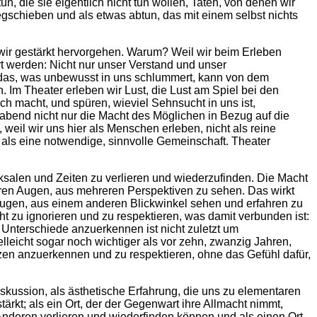
, die sie eigentlich nicht tun wollen, Taten, von denen wir
wegschieben und als etwas abtun, das mit einem selbst nichts
ir gestärkt hervorgehen. Warum? Weil wir beim Erleben
rt werden: Nicht nur unser Verstand und unser
das, was unbewusst in uns schlummert, kann von dem
 Im Theater erleben wir Lust, die Lust am Spiel bei den
h macht, und spüren, wieviel Sehnsucht in uns ist,
abend nicht nur die Macht des Möglichen in Bezug auf die
weil wir uns hier als Menschen erleben, nicht als reine
 als eine notwendige, sinnvolle Gemeinschaft. Theater
cksalen und Zeiten zu verlieren und wiederzufinden. Die Macht
deren Augen, aus mehreren Perspektiven zu sehen. Das wirkt
n Augen, aus einem anderen Blickwinkel sehen und erfahren zu
cht zu ignorieren und zu respektieren, was damit verbunden ist:
Unterschiede anzuerkennen ist nicht zuletzt um
lleicht sogar noch wichtiger als vor zehn, zwanzig Jahren,
nzen anzuerkennen und zu respektieren, ohne das Gefühl dafür,
skussion, als ästhetische Erfahrung, die uns zu elementaren
stärkt; als ein Ort, der der Gegenwart ihre Allmacht nimmt,
Anderen verlieren und wiederfinden können und als einen Ort,