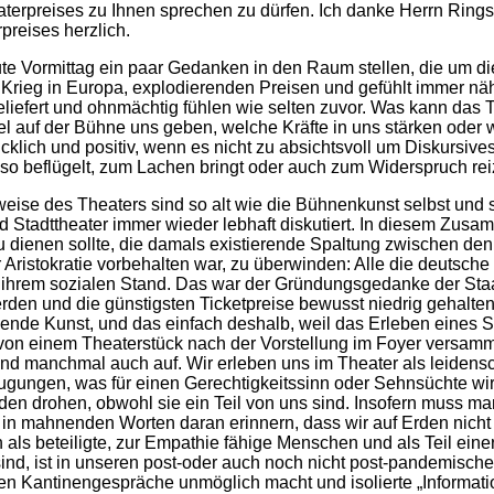
terpreises zu Ihnen sprechen zu dürfen. Ich danke Herrn Rings
preises herzlich.
eute Vormittag ein paar Gedanken in den Raum stellen, die um d
m Krieg in Europa, explodierenden Preisen und gefühlt immer 
liefert und ohnmächtig fühlen wie selten zuvor. Was kann das T
 auf der Bühne uns geben, welche Kräfte in uns stärken oder we
klich und positiv, wenn es nicht zu absichtsvoll um Diskursives
s so beflügelt, zum Lachen bringt oder auch zum Widerspruch rei
ise des Theaters sind so alt wie die Bühnenkunst selbst und s
 Stadttheater immer wieder lebhaft diskutiert. In diesem Zusam
zu dienen sollte, die damals existierende Spaltung zwischen d
er Aristokratie vorbehalten war, zu überwinden: Alle die deut
rem sozialen Stand. Das war der Gründungsgedanke der Staats
werden und die günstigsten Ticketpreise bewusst niedrig gehal
ildende Kunst, und das einfach deshalb, weil das Erleben eines 
lt von einem Theaterstück nach der Vorstellung im Foyer versa
n und manchmal auch auf. Wir erleben uns im Theater als leidens
ngen, was für einen Gerechtigkeitssinn oder Sehnsüchte wir in
den drohen, obwohl sie ein Teil von uns sind. Insofern muss ma
e in mahnenden Worten daran erinnern, dass wir auf Erden nicht
 als beteiligte, zur Empathie fähige Menschen und als Teil ei
 sind, ist in unseren post-oder auch noch nicht post-pandemisch
ren Kantinengespräche unmöglich macht und isolierte „Informati