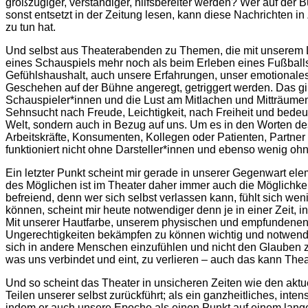
großzügiger, verständiger, hilfsbereiter werden? Wer auf der 
sonst entsetzt in der Zeitung lesen, kann diese Nachrichten i
zu tun hat.
Und selbst aus Theaterabenden zu Themen, die mit unserem 
eines Schauspiels mehr noch als beim Erleben eines Fußballspi
Gefühlshaushalt, auch unsere Erfahrungen, unser emotiona
Geschehen auf der Bühne angeregt, getriggert werden. Das gilt
Schauspieler*innen und die Lust am Mitlachen und Mitträumen 
Sehnsucht nach Freude, Leichtigkeit, nach Freiheit und bede
Welt, sondern auch in Bezug auf uns. Um es in den Worten des 
Arbeitskräfte, Konsumenten, Kollegen oder Patienten, Partner
funktioniert nicht ohne Darsteller*innen und ebenso wenig o
Ein letzter Punkt scheint mir gerade in unserer Gegenwart el
des Möglichen ist im Theater daher immer auch die Möglichkei
befreiend, denn wer sich selbst verlassen kann, fühlt sich we
können, scheint mir heute notwendiger denn je in einer Zeit, i
Mit unserer Hautfarbe, unserem physischen und empfundenen G
Ungerechtigkeiten bekämpfen zu können wichtig und notwendig, 
sich in andere Menschen einzufühlen und nicht den Glauben zu 
was uns verbindet und eint, zu verlieren – auch das kann The
Und so scheint das Theater in unsicheren Zeiten wie den aktu
Teilen unserer selbst zurückführt; als ein ganzheitliches, inten
indem er auch unsere Epoche als einen Punkt auf einem langen