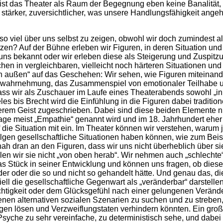
 ist das Theater als Raum der Begegnung eben keine Banalität, 
 stärker, zuversichtlicher, was unsere Handlungsfähigkeit angeht
o viel über uns selbst zu zeigen, obwohl wir doch zumindest al
en? Auf der Bühne erleben wir Figuren, in deren Situation und 
 uns bekannt oder wir erleben diese als Steigerung und Zuspitz
hen in vergleichbaren, vielleicht noch härteren Situationen un
n außen“ auf das Geschehen: Wir sehen, wie Figuren miteinand
hrnehmung, das Zusammenspiel von emotionaler Teilhabe und kr
ss wir als Zuschauer im Laufe eines Theaterabends sowohl „inn
les bis Brecht wird die Einfühlung in die Figuren dabei traditi
 Geist zugeschrieben. Dabei sind diese beiden Elemente nicht 
meist „Empathie“ genannt wird und im 18. Jahrhundert eher „Ei
 die Situation mit ein. Im Theater können wir verstehen, warum j
Folgen gesellschaftliche Situationen haben können, wie zum Be
 nah dran an den Figuren, dass wir uns nicht überheblich über sie
len wir sie nicht „von oben herab“. Wir nehmen auch „schlechte
das Stück in seiner Entwicklung und können uns fragen, ob dies
 oder die so und nicht so gehandelt hätte. Und genau das, die M
ziell die gesellschaftliche Gegenwart als „veränderbar“ darstelle
htigkeit oder dem Glücksgefühl nach einer gelungenen Veränd
nen alternativen sozialen Szenarien zu suchen und zu streben, 
en lösen und Verzweiflungstaten verhindern könnten. Ein große
Psyche zu sehr vereinfache, zu deterministisch sehe, und dab