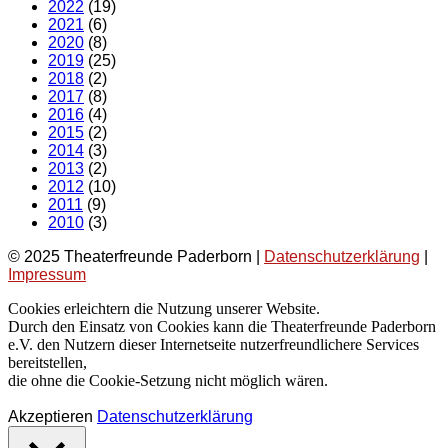
2022
(19)
2021
(6)
2020
(8)
2019
(25)
2018
(2)
2017
(8)
2016
(4)
2015
(2)
2014
(3)
2013
(2)
2012
(10)
2011
(9)
2010
(3)
© 2025 Theaterfreunde Paderborn |
Datenschutzerklärung
|
Impressum
Cookies erleichtern die Nutzung unserer Website.
Durch den Einsatz von Cookies kann die Theaterfreunde Paderborn
e.V. den Nutzern dieser Internetseite nutzerfreundlichere Services
bereitstellen,
die ohne die Cookie-Setzung nicht möglich wären.
Akzeptieren
Datenschutzerklärung