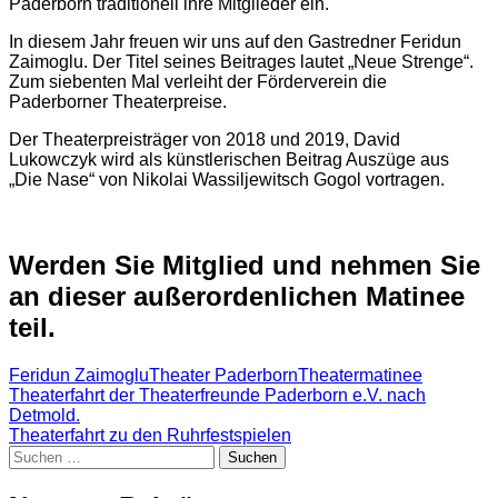
Paderborn traditionell ihre Mitglieder ein.
In diesem Jahr freuen wir uns auf den Gastredner Feridun
Zaimoglu. Der Titel seines Beitrages lautet „Neue Strenge“.
Zum siebenten Mal verleiht der Förderverein die
Paderborner Theaterpreise.
Der Theaterpreisträger von 2018 und 2019, David
Lukowczyk wird als künstlerischen Beitrag Auszüge aus
„Die Nase“ von Nikolai Wassiljewitsch Gogol vortragen.
Werden Sie Mitglied und nehmen Sie
an dieser außerordenlichen Matinee
teil.
Feridun Zaimoglu
Theater Paderborn
Theatermatinee
Beitragsnavigation
Theaterfahrt der Theaterfreunde Paderborn e.V. nach
Detmold.
Theaterfahrt zu den Ruhrfestspielen
Suchen
nach: