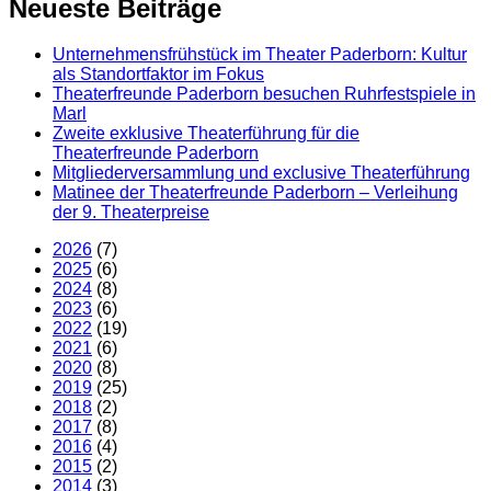
Neueste Beiträge
Unternehmensfrühstück im Theater Paderborn: Kultur
als Standortfaktor im Fokus
Theaterfreunde Paderborn besuchen Ruhrfestspiele in
Marl
Zweite exklusive Theaterführung für die
Theaterfreunde Paderborn
Mitgliederversammlung und exclusive Theaterführung
Matinee der Theaterfreunde Paderborn – Verleihung
der 9. Theaterpreise
2026
(7)
2025
(6)
2024
(8)
2023
(6)
2022
(19)
2021
(6)
2020
(8)
2019
(25)
2018
(2)
2017
(8)
2016
(4)
2015
(2)
2014
(3)