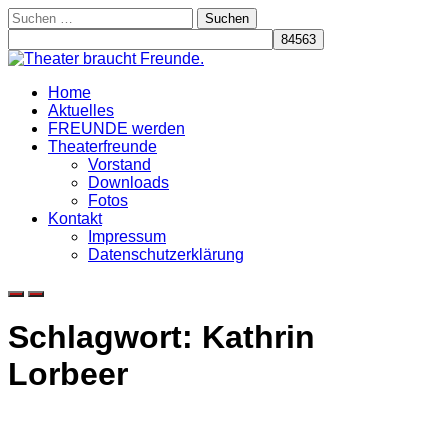
Skip
Suchen
to
nach:
content
Home
Aktuelles
FREUNDE werden
Theaterfreunde
Vorstand
Downloads
Fotos
Kontakt
Impressum
Datenschutzerklärung
Schlagwort:
Kathrin
Lorbeer