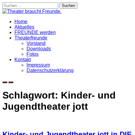
Skip
Suchen
to
nach:
content
Home
Aktuelles
FREUNDE werden
Theaterfreunde
Vorstand
Downloads
Fotos
Kontakt
Impressum
Datenschutzerklärung
Schlagwort:
Kinder- und
Jugendtheater jott
Kinder- und Jugendtheater jott in DIE