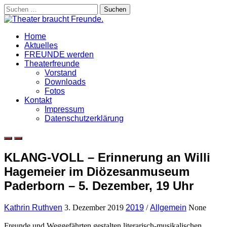
Skip
Suchen
to
nach:
content
Home
Aktuelles
FREUNDE werden
Theaterfreunde
Vorstand
Downloads
Fotos
Kontakt
Impressum
Datenschutzerklärung
KLANG-VOLL – Erinnerung an Willi
Hagemeier im Diözesanmuseum
Paderborn – 5. Dezember, 19 Uhr
Kathrin Ruthven
3. Dezember 2019
2019
/
Allgemein
None
Freunde und Weggefährten gestalten literarisch-musikalischen