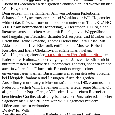
Abend in Gedenken an den großen Schauspieler und Wort-Künstler
Willi Hagemeier
Dem großen, im vergangenen Jahr verstorbenen Paderborner
Schauspieler, Synchronsprecher und Wortkünstler Willi Hagemeier
widmet das Diözesanmuseum Paderborn unter dem Titel „KLANG-
VOLL“ am kommenden Donnerstag, 5. Dezember, 19 Uhr, einen
literarisch-musikalischen Abend mit Beiträgen von Weggefährten
und langjährigen Freunden, darunter Schauspieler und Musiker wie
Erwin und Heiko Grosche, Thomas Heller und Lars Hesse. Mit
Akkordeon und Live Elekronik entführen die Musiker Robert
Kusiolek und Elena Chekanova in eigene Klangwelten.
Willi Hagemeier, einer der
markantesten Persönlichkeiten
der
Paderborner Kulturszene der vergangenen Jahrzehnte, zählte nicht
nur zum festen Ensemble des Paderborner Theaters, sondern spielte
auch in zahlreichen Filmen mit. Besonders wegen seiner
unverkennbaren warmen Bassstimme war er ein gefragter Sprecher
bei Hörspielaufnahmen und Lesungen. Auch den großen
Ausstellungen und langen Museumsnächten des Diözesanmuseums
Paderborn verlieh Willi Hagemeier immer wieder seine Stimme: Ob
als grantelnder Papst Gregor VII. oder als von seinen Romreisen
berichtender Goethe, ob als angelsächsischer Prinz oder isländischer
Sagenerzähler. Über 20 Jahre war Willi Hagemeier mit dem
Diözesanmuseum verbunden.
„Wake“ für Willi
Aus diesem Grund hat das Paderborner Museum langjährige