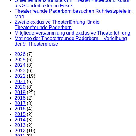
Unternehmensfrühstück im Theater Paderborn: Kultur
als Standortfaktor im Fokus
Theaterfreunde Paderborn besuchen Ruhrfestspiele in
Marl
Zweite exklusive Theaterführung für die
Theaterfreunde Paderborn
Mitgliederversammlung und exclusive Theaterführung
Matinee der Theaterfreunde Paderborn – Verleihung
der 9. Theaterpreise
2026
(7)
2025
(6)
2024
(8)
2023
(6)
2022
(19)
2021
(6)
2020
(8)
2019
(25)
2018
(2)
2017
(8)
2016
(4)
2015
(2)
2014
(3)
2013
(2)
2012
(10)