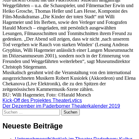
Weggefährten – u.a. die Schauspieler, und Filmemacher Erwin und
Heiko Grosche, Thomas Heller und Lars Hesse, Komponist des
Film-Musikdramas „Die Kinder der toten Stadt“ mit Willi
Hagemeier und Iris Berben, sowie den Verleger und Fotografen
Harald Morsch – eingeladen, mit persönlich ausgewählten
Lesungen, Filmausschnitten und Tonmitschnitten ihrem Freund zu
gedenken. „Der Abend soll zeigen, dass wir nicht ‚nach unserem
Tod vergehen wie Rauch von starken Winden‘ (Lesung Andreas
Gryphius, Willi Hagemeier anlässlich einer Langen Museumsnacht
im Diözesanmuseum 2001), sondern noch in der Erinnerung von
Freunden und Weggefährten weiterleben“, sagt Museumsdirektor
Christoph Stiegemann.
Musikalisch gerahmt wird die Veranstaltung von den international
ausgezeichneten Musikern Robert Kusiolek (Akkordeon) und Elena
Chekanova (Live Elektronik), die zu den Spitzen der
zeitgenössischen Kammermusik-Szene zählen.
BU: Willi Hagemeier, Foto: ©Harald Morsch
Beitragsnavigation
Kick-Off des Projektes TheaterLytics
Der Dezember im Paderborner Theaterkalender 2019
Suchen
nach:
Neueste Beiträge