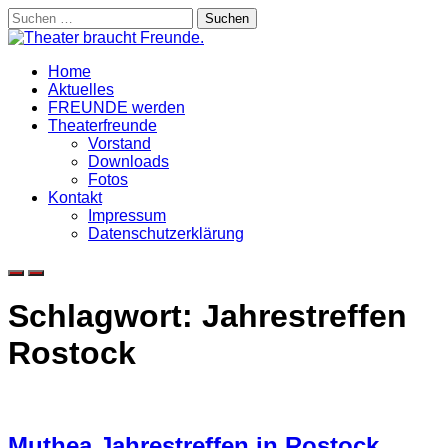
Skip
Suchen
to
nach:
content
Home
Aktuelles
FREUNDE werden
Theaterfreunde
Vorstand
Downloads
Fotos
Kontakt
Impressum
Datenschutzerklärung
Schlagwort:
Jahrestreffen
Rostock
Muthea Jahrestreffen in Rostock